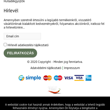
Hulladékgyűjtők
Hírlevél
Amennyiben szeretnél értesülni a legújabb termékeinkről, visszatérő
vásárlóinknak kialakított kedvezményekről, folyamatos akcióinkról, iratkozz fel
a hírlevelünkre...
Hírlevél adatkezelési tájékoztató
FELIRATKOZÁS
© 2020 Copyright - Minden jog fenntartva.
Adatvédelmi tájékoztató
Impresszum
A weboldal cookie-kat használ annak érdekében, hogy a weboldal a lehető legjobb
felhasználói élményt nyújtsa. Amennyiben Ön folytatja a böngészést a