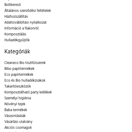
Boltkereső
Általános szerződési feltételek
Házhozszállítás
Adattovábbítási nyilatkozat
Információ a flakonról
Komposztálás
Hulladékgyűjtők
Kategóriák
Cleaneco Bio tisztítószerek
Bibo papírtermékek
Eco papírtermékek
Eco és Bio hulladékzsákok
Takarítóeszközök
Komposztálható party kellékek
Személyi higiénia
Növényi tejek
Baba termékek
Vászontáskák
Vásárlási utalvány
Akciós csomagok