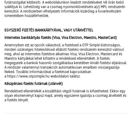
futárszolgálat kézbesíti. A weboldalunkon leadott rendeléseket 48 órán belül
szállítjuk ki. Lehetőség van a csomag nyomonkövetésére a(z) MPL rendszerén
keresztül. A rendszerben elhelyezett információk kizárólag a fuvarlevélszám
ismeretében hozzáférhetőek.
EGYSZERŰ FIZETÉS BANKKÁRTYÁVAL, VAGY UTÁNVÉTTEL
Internetes bankkártyás fizetés (Visa, Visa Electron, Maestro, MasterCard)
Amennyiben ezt az opciót választod, a fizetésed a OTP Simple biztonságos,
minden szükséges hitelesítéssel ellátott fizetési rendszerén keresztül valósul
meg, ahol az internetes fizetésre alkalmas Visa, Visa Electron, Mastercard és
Maestro kártyákkal lehet kifizetni a rendelésed ellenértékét. A fizetés
megegyezik a bankok hasonló szolgáltatása keretében kínált fizetési eljárással.
A rendszer valamennyi tranzakciót automatikusan emailben visszaigazolja
Neked. További információkat a fizetéssel kapcsolatban
a https://www.otpsimple.hu weboldalon találsz.
Készpénzes fizetés futárnak (utánvét)
Rendelésed ellenértékét a kiszállítást végző futárnak is kifizetheted. Ekkor egy
olyan elismervényt kapsz majd, amely egyszerre igazolja a csomag átvételét és
a fizetés tényét.