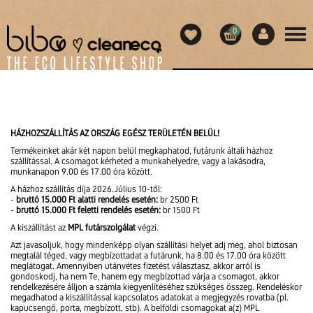
0
HÁZHOZSZÁLLÍTÁS AZ ORSZÁG EGÉSZ TERÜLETÉN BELÜL!
Termékeinket akár két napon belül megkaphatod, futárunk általi házhoz
szállítással. A csomagot kérheted a munkahelyedre, vagy a lakásodra,
munkanapon 9.00 és 17.00 óra között.
A házhoz szállítás díja 2026.Július 10-től:
-
bruttó 15.000 Ft alatti rendelés esetén:
br 2500 Ft
-
bruttó 15.000 Ft feletti rendelés esetén:
br 1500 Ft
A kiszállítást az
MPL futárszolgálat
végzi.
Azt javasoljuk, hogy mindenképp olyan szállítási helyet adj meg, ahol biztosan
megtalál téged, vagy megbízottadat a futárunk, ha 8.00 és 17.00 óra között
meglátogat. Amennyiben utánvétes fizetést választasz, akkor arról is
gondoskodj, ha nem Te, hanem egy megbízottad várja a csomagot, akkor
rendelkezésére álljon a számla kiegyenlítéséhez szükséges összeg. Rendeléskor
megadhatod a kiszállítással kapcsolatos adatokat a megjegyzés rovatba (pl.
kapucsengő, porta, megbízott, stb). A belföldi csomagokat a(z) MPL