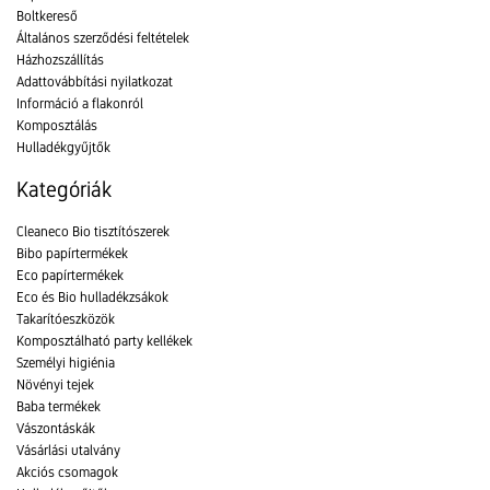
Boltkereső
Általános szerződési feltételek
Házhozszállítás
Adattovábbítási nyilatkozat
Információ a flakonról
Komposztálás
Hulladékgyűjtők
Kategóriák
Cleaneco Bio tisztítószerek
Bibo papírtermékek
Eco papírtermékek
Eco és Bio hulladékzsákok
Takarítóeszközök
Komposztálható party kellékek
Személyi higiénia
Növényi tejek
Baba termékek
Vászontáskák
Vásárlási utalvány
Akciós csomagok