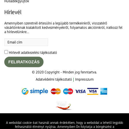
Hulladékgyűjtők
Hírlevél
Amennyiben szeretnél értesülni a legújabb termékeinkről, visszatérő
vásárlóinknak kialakított kedvezményekről, folyamatos akcióinkról, iratkozz fel
a hírlevelünkre...
Hírlevél adatkezelési tájékoztató
FELIRATKOZÁS
© 2020 Copyright - Minden jog fenntartva.
Adatvédelmi tájékoztató
Impresszum
A weboldal cookie-kat használ annak érdekében, hogy a weboldal a lehető legjobb
felhasználói élményt nyújtsa. Amennyiben Ön folytatja a böngészést a